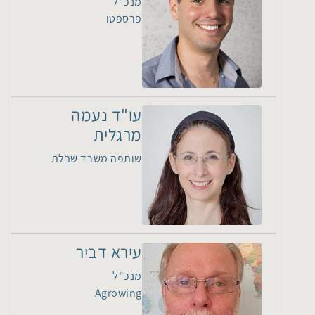
מנכ"ל
פרספטו
עו"ד נעמה
מרגלית
שותפה משרד שבלת
עירא דביר
מנכ"ל
Agrowing