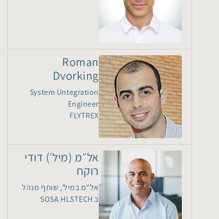
Roman
Dvorking
System Untegration
Engineer
FLYTREX
אל״מ (מיל׳) דודי
רוקח
אל"מ במיל', שותף מנהל
ב SOSA HLSTECH