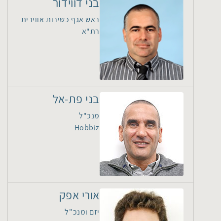
בני דווידור
ראש אגף כשירות אווירית
רת"א
בני פת-אל
מנכ"ל
Hobbiz
אורי אפק
יזם ומנכ"ל