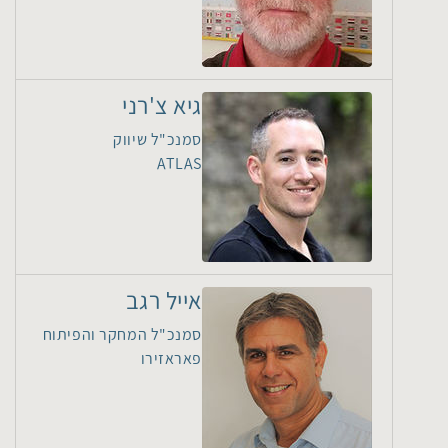
גיא צ'רני
סמנכ"ל שיווק
ATLAS
אייל רגב
סמנכ"ל המחקר והפיתוח
פאראזירו