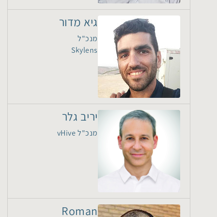
גיא מדור
מנכ"ל
Skylens
יריב גלר
מנכ"ל vHive
Roman