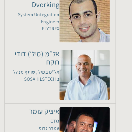
Dvorking
System Untegration
Engineer
FLYTREX
אל״מ (מיל׳) דודי
רוקח
אל"מ במיל', שותף מנהל
ב SOSA HLSTECH
איציק עומר
CTO
עמבר גרופ