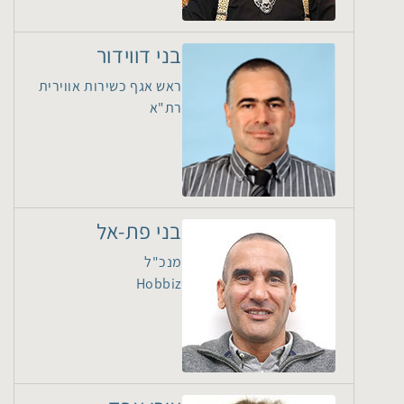
בני דווידור
ראש אגף כשירות אווירית
רת"א
בני פת-אל
מנכ"ל
Hobbiz