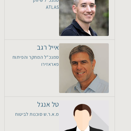
סמנכ"ל שיווק
ATLAS
אייל רגב
סמנכ"ל המחקר והפיתוח
פאראזירו
טל אנגל
מ.א.ר.ש סוכנות לביטוח