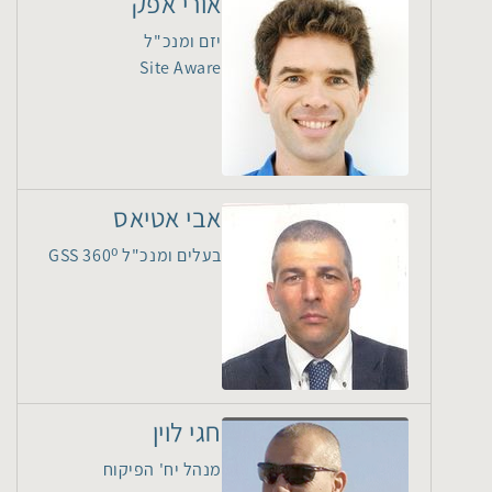
אורי אפק
יזם ומנכ"ל
Site Aware
אבי אטיאס
בעלים ומנכ"ל GSS 360⁰
חגי לוין
מנהל יח' הפיקוח