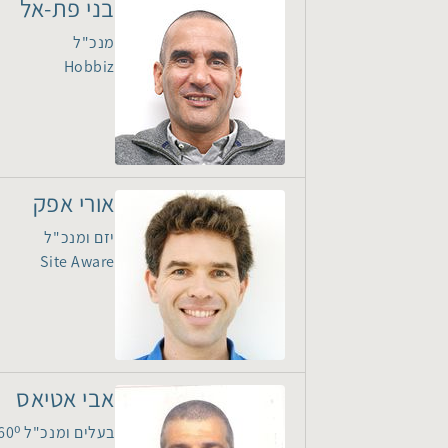
בני פת-אל
מנכ"ל
Hobbiz
אורי אפק
יזם ומנכ"ל
Site Aware
אבי אטיאס
בעלים ומנכ"ל GSS 360⁰