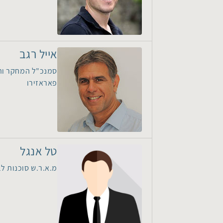
אייל רגב
סמנכ"ל המחקר וה
פאראזירו
טל אנגל
מ.א.ר.ש סוכנות לב