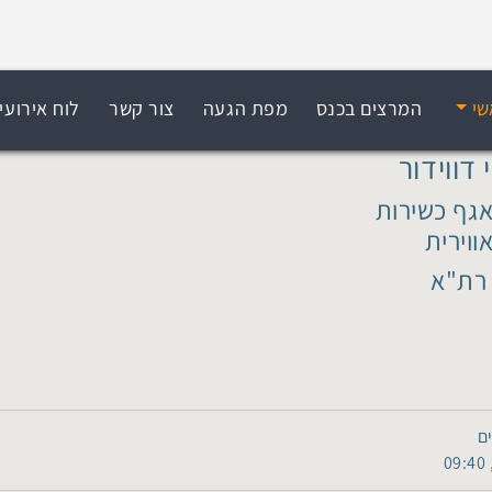
שי
המרצים בכנס
מפת הגעה
צור קשר
לוח אירועי
 דווידור
גף כשירות
ווירית
רת"א
ם