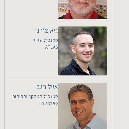
גיא צ'רני
סמנכ"ל שיווק
ATLAS
אייל רגב
סמנכ"ל המחקר והפיתוח
פאראזירו