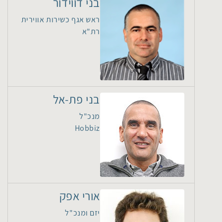
בני דווידור
ראש אגף כשירות אווירית
רת"א
בני פת-אל
מנכ"ל
Hobbiz
אורי אפק
יזם ומנכ"ל