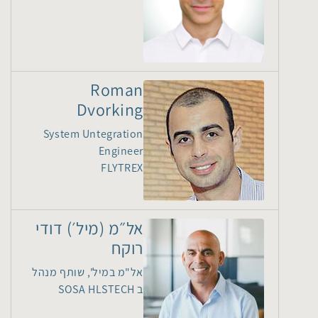
Roman
Dvorking
System Untegration
Engineer
FLYTREX
אל״מ (מיל׳) דודי
רוקח
אל"מ במיל', שותף מנהל
ב SOSA HLSTECH