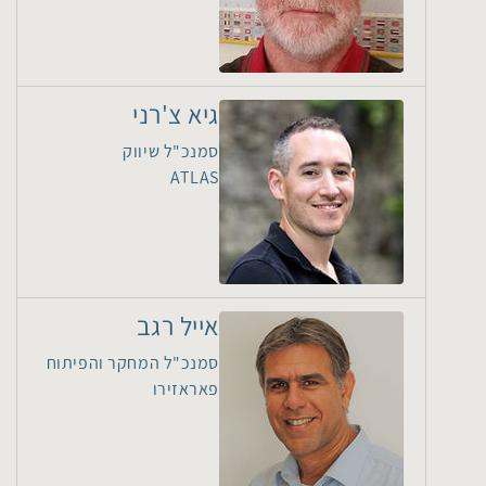
גיא צ'רני
סמנכ"ל שיווק
ATLAS
אייל רגב
סמנכ"ל המחקר והפיתוח
פאראזירו