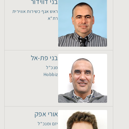
בני דווידור
ראש אגף כשירות אווירית
רת"א
בני פת-אל
מנכ"ל
Hobbiz
אורי אפק
יזם ומנכ"ל